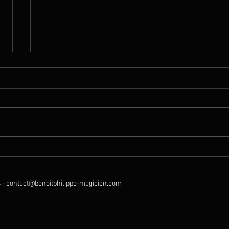
Garden Party !
Magie
mont
 -
contact@benoitphilippe-magicien.com