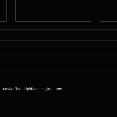
Garden Party !
Magie
mont
 -
contact@benoitphilippe-magicien.com