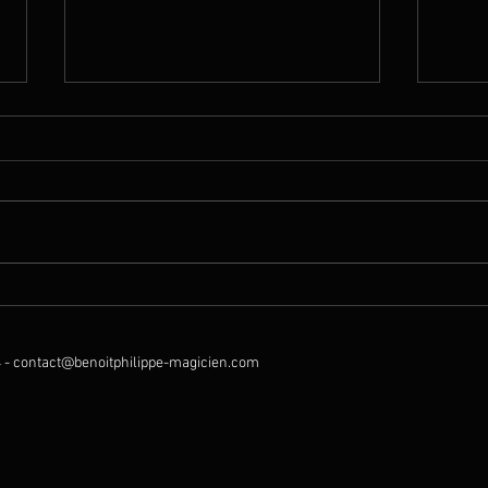
Garden Party !
Magie
mont
 -
contact@benoitphilippe-magicien.com