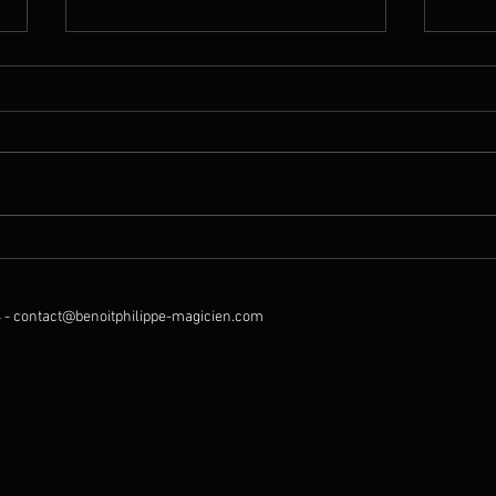
Garden Party !
Magie
mont
 -
contact@benoitphilippe-magicien.com